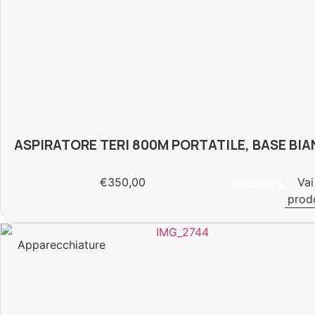
ASPIRATORE TERI 800M PORTATILE, BASE BI
€
350,00
Vai
ACQUISTA
prod
Apparecchiature