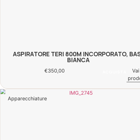
ASPIRATORE TERI 800M INCORPORATO, BA
BIANCA
€
350,00
Vai
ACQUISTA
prod
Apparecchiature