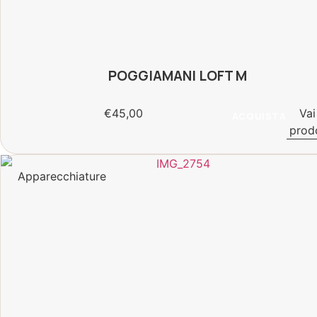
POGGIAMANI LOFT M
€
45,00
Vai
ACQUISTA
prod
Apparecchiature