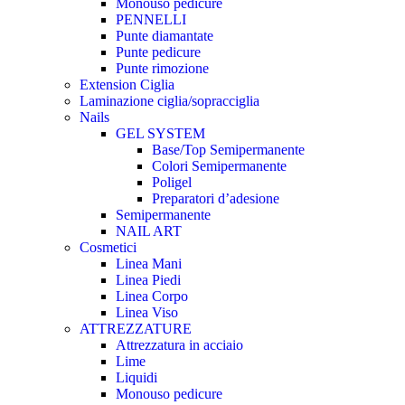
Monouso pedicure
PENNELLI
Punte diamantate
Punte pedicure
Punte rimozione
Extension Ciglia
Laminazione ciglia/sopracciglia
Nails
GEL SYSTEM
Base/Top Semipermanente
Colori Semipermanente
Poligel
Preparatori d’adesione
Semipermanente
NAIL ART
Cosmetici
Linea Mani
Linea Piedi
Linea Corpo
Linea Viso
ATTREZZATURE
Attrezzatura in acciaio
Lime
Liquidi
Monouso pedicure