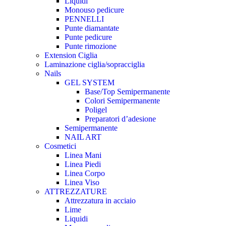
Liquidi
Monouso pedicure
PENNELLI
Punte diamantate
Punte pedicure
Punte rimozione
Extension Ciglia
Laminazione ciglia/sopracciglia
Nails
GEL SYSTEM
Base/Top Semipermanente
Colori Semipermanente
Poligel
Preparatori d’adesione
Semipermanente
NAIL ART
Cosmetici
Linea Mani
Linea Piedi
Linea Corpo
Linea Viso
ATTREZZATURE
Attrezzatura in acciaio
Lime
Liquidi